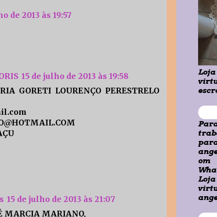
ho de 2013 às 19:57
Loja
ORIS
15 de julho de 2013 às 19:58
virt
IA GORETI LOURENÇO PERESTRELO
escr
il.com
LO@HOTMAIL.COM
Para
AÇU
trab
par
ange
om
What
Loja
virt
ange
s
15 de julho de 2013 às 21:07
 MARCIA MARIANO,