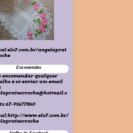
ual:elo7.com.br/angelaprat
oche
Encomendas
 encomendar qualquer
alho é só enviar um email
a
lapratescroche@hotmail.c
s:67-91477860
ual:
http://www.elo7.com.br/
lapratescroche
Atalho do Facebook