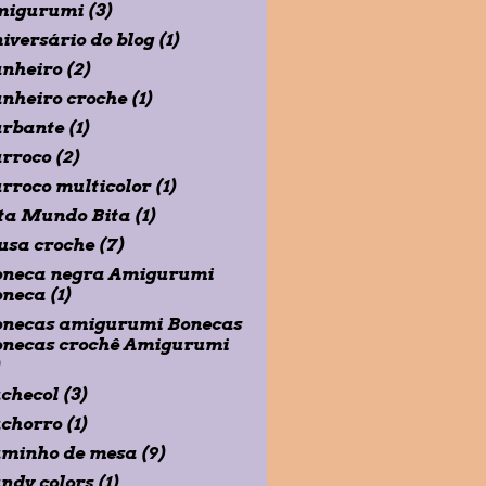
migurumi
(3)
iversário do blog
(1)
nheiro
(2)
nheiro croche
(1)
arbante
(1)
rroco
(2)
rroco multicolor
(1)
ta Mundo Bita
(1)
usa croche
(7)
oneca negra Amigurumi
oneca
(1)
onecas amigurumi Bonecas
onecas crochê Amigurumi
)
checol
(3)
chorro
(1)
aminho de mesa
(9)
ndy colors
(1)