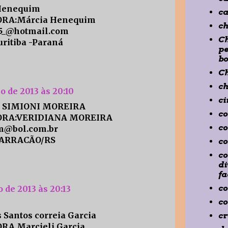
Henequim
ca
RA:Márcia Henequim
c
5_@hotmail.com
C
itiba -Paraná
pe
b
C
ch
ho de 2013 às 20:10
ci
 SIMIONI MOREIRA
co
ORA:VERIDIANA MOREIRA
co
m@bol.com.br
BARRACÃO/RS
co
co
di
fa
co
o de 2013 às 20:13
co
Santos correia Garcia
cr
A Marcieli Garcia