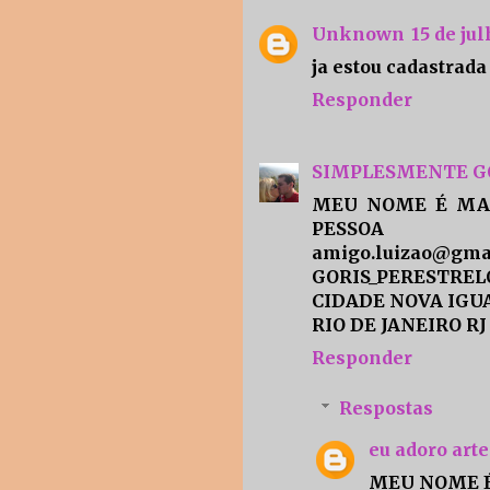
Unknown
15 de jul
ja estou cadastrada
Responder
SIMPLESMENTE G
MEU NOME É MAR
PESSOA
amigo.luizao@gma
GORIS_PERESTRE
CIDADE NOVA IGU
RIO DE JANEIRO RJ
Responder
Respostas
eu adoro arte
MEU NOME É