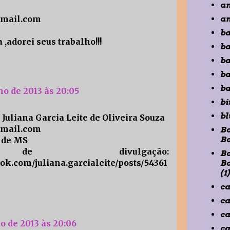
a
mail.com
an
ba
 ,adorei seus trabalho!!!
ba
b
ba
ba
lho de 2013 às 20:05
bi
bl
Juliana Garcia Leite de Oliveira Souza
tmail.com
B
B
nde MS
e divulgação:
B
ok.com/juliana.garcialeite/posts/54361
B
(1
ca
ca
c
ho de 2013 às 20:06
ca