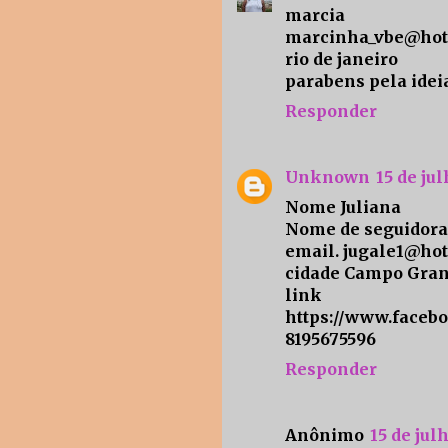
marcia
marcinha_vbe@hot
rio de janeiro
parabens pela ideia
Responder
Unknown
15 de ju
Nome Juliana
Nome de seguidora 
email. jugale1@ho
cidade Campo Gra
link d
https://www.facebo
8195675596
Responder
Anônimo
15 de jul