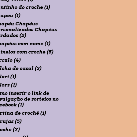
ntinho do croche
(1)
hapeu
(1)
hapéu Chapéus
rsonalizados Chapéus
ordados
(2)
hapéus com nome
(1)
inelos com croche
(5)
rculo
(4)
lcha de casal
(2)
lori
(1)
lors
(1)
mo inserir o link de
vulgação de sorteios no
cebook
(1)
rtina de crochê
(1)
rujas
(5)
oche
(7)